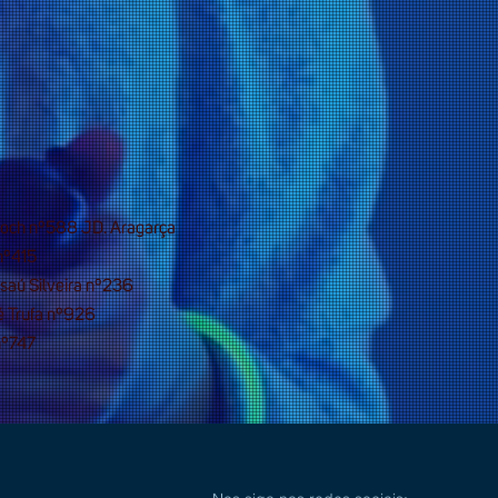
Koch nº588 JD. Aragarça
nº415
saú Silveira nº236
é Trufa nº926
nº747