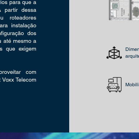
ios para que a
 partir dessa
u roteadores
ra instalação
figuração dos
 ou até mesmo a
es que exigem
Dimen
arquit
roveitar com
t Voxx Telecom
Mobili