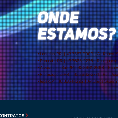
ONDE
ESTAMOS?
• Londrina-PR | 43 3367-9009 | Av. Robert 
• Porecatu-PR | 43 3623-2236 | Rua Iguaçu 
• Alvorada do Sul-PR | 43 3661-2688 | Rua E
• Florestópolis-PR | 43 3662-2771 | Rua Jos
• Iepê-SP | 18 3264-1292 | Av. Jorge Salem 
CONTRATOS