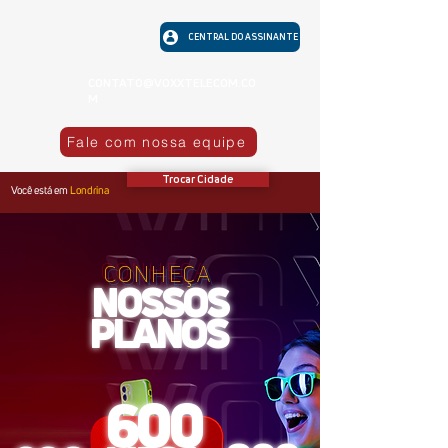
CENTRAL DO ASSINANTE
CONTATO@VOXXTELECOM.CO
M
Fale com nossa equipe
Trocar Cidade
Você está em
Londrina
CONHEÇA
NOSSOS
PLANOS
600