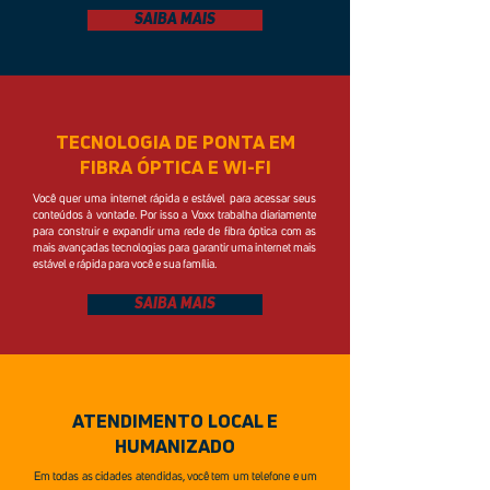
SAIBA MAIS
TECNOLOGIA DE PONTA EM
FIBRA ÓPTICA E WI-FI
Você quer uma internet rápida e estável para acessar seus
conteúdos à vontade. Por isso a Voxx trabalha diariamente
para construir e expandir uma rede de fibra óptica com as
mais avançadas tecnologias para garantir uma internet mais
estável e rápida para você e sua família.
SAIBA MAIS
ATENDIMENTO LOCAL E
HUMANIZADO
Em todas as cidades atendidas, você tem um telefone e um