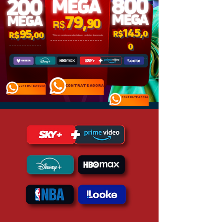
800
200
MEGA
MEGA
79,
MEGA
90
R$
145,
95
,
R$
0
R
$
00
**Entre em contato para saber todas as condições da promoção
0
CONTRATE AGORA
CONTRATE AGORA
CONTRATE AGORA