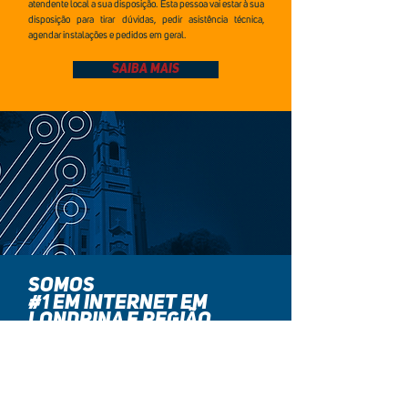
atendente local a sua disposição. Esta pessoa vai estar à sua
disposição para tirar dúvidas, pedir asistência técnica,
agendar instalações e pedidos em geral.
SAIBA MAIS
SOMOS
#1 EM INTERNET EM
LONDRINA E REGIÃO
Com mais de 20 anos de experiência em internet
a VOXX TELECOM é uma Empresa que integra
soluções em tecnologia da informação e da
comunicação. Atua em vários municípios do estado