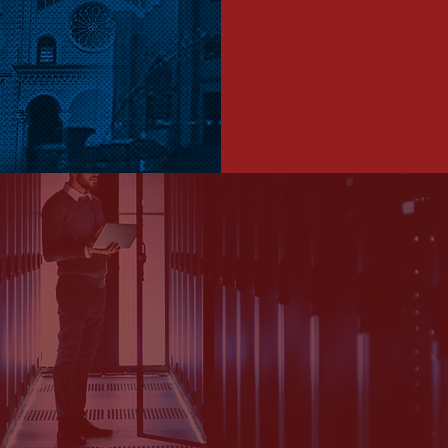
Município d
 VOXX
ESTÁ SEMPRE APERFEIÇOAND
S PARA MELHOR ATENDÊ-LO