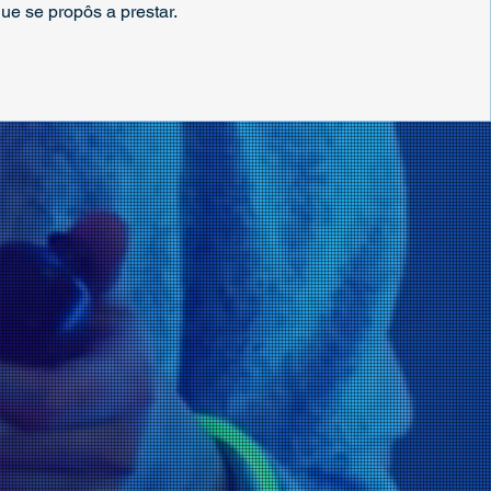
ue se propôs a prestar.
Koch nº588 JD. Aragarça
nº415
saú Silveira nº236
é Trufa nº926
nº747