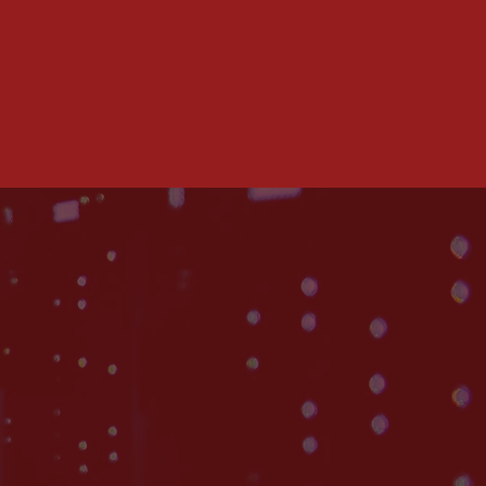
e Porecatu, Estado do Paraná.
O SUAS
S!