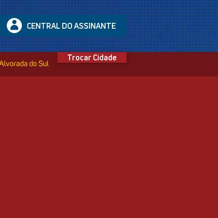
CENTRAL DO ASSINANTE
Trocar Cidade
Alvorada do Sul
ELECOM é uma Empresa que
uções em tecnologia da informação
icação.
ários municípios do estado do
São Paulo, e tem sua matriz no