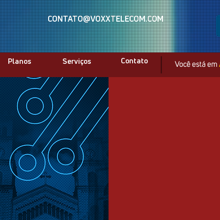
CONTATO@VOXXTELECOM.COM
Fale com nossa equipe
Contato
Planos
Serviços
Você está em
A VOXX T
integra sol
e da comun
Atua em v
Paraná e 