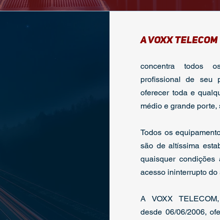
A VOXX TELECOM
concentra todos o
profissional de seu 
oferecer toda e qualq
médio e grande porte, s
Todos os equipament
são de altíssima est
quaisquer condições 
acesso ininterrupto do s
A VOXX TELECOM, ve
desde 06/06/2006, of