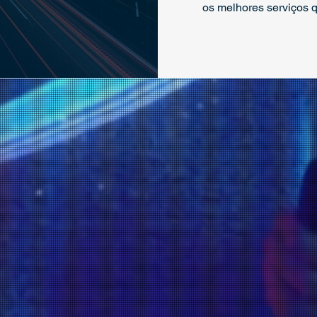
os melhores serviços q
ONDE
ESTAMOS?
• Londrina-PR | 43 3367-9009 | Av. Robert 
• Porecatu-PR | 43 3623-2236 | Rua Iguaçu 
• Alvorada do Sul-PR | 43 3661-2688 | Rua E
• Florestópolis-PR | 43 3662-2771 | Rua Jos
• Iepê-SP | 18 3264-1292 | Av. Jorge Salem 